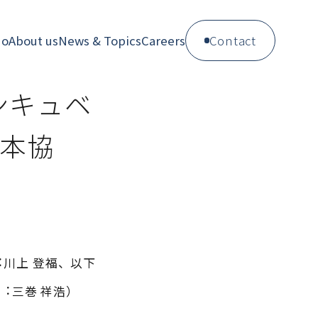
do
About us
News & Topics
Careers
Contact
ンキュベ
本協
川上 登福、以下
︓三巻 祥浩）