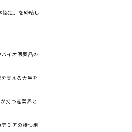
基本協定」を締結し
やバイオ医薬品の
療を支える大学を
ープが持つ産業界と
カデミアの持つ創