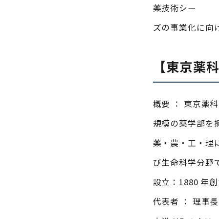
薬技術シー
ズの事業化に向
【東京薬科
概要 ： 東京
規模の薬学部を擁
薬・農・工・理
び生命科学分野
設立：1880 年
代表者 ： 理事長