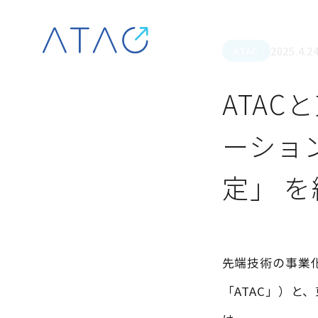
Skip to content
2025.4.2
ATAC
ATA
ーショ
定」 
先端技術の事業
「ATAC」）と