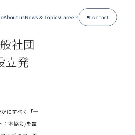
do
About us
News & Topics
Careers
Contact
般社団
設立発
やかにすべく「一
下：本協会)を設