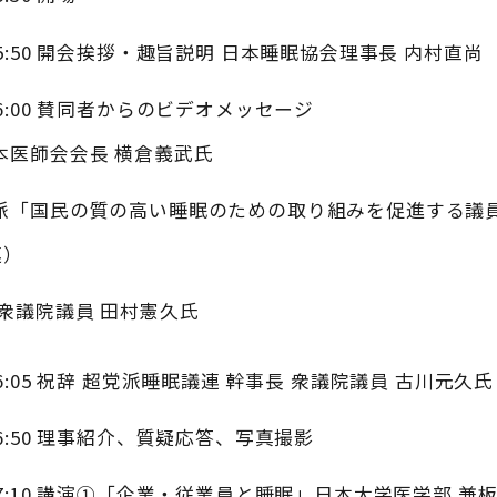
0-15:50 開会挨拶・趣旨説明 日本睡眠協会理事長 内村直尚
0-16:00 賛同者からのビデオメッセージ
本医師会会長 横倉義武氏
派「国民の質の高い睡眠のための取り組みを促進する議
連）
 衆議院議員 田村憲久氏
0-16:05 祝辞 超党派睡眠議連 幹事長 衆議院議員 古川元久氏
5-16:50 理事紹介、質疑応答、写真撮影
0-17:10 講演①「企業・従業員と睡眠」日本大学医学部 兼