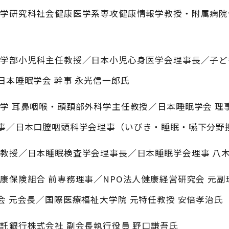
医学研究科社会健康医学系専攻健康情報学教授・附属病院
医学部小児科主任教授／日本小児心身医学会理事長／子ど
日本睡眠学会 幹事 永光信一郎氏
学 耳鼻咽喉・頭頚部外科学主任教授／日本睡眠学会 理
事／日本口膣咽頭科学会理事（いびき・睡眠・嚥下分野担
教授／日本睡眠検査学会理事長／日本睡眠学会理事 八
康保険組合 前専務理事／NPO法人健康経営研究会 元副
会 元会長／国際医療福祉大学院 元特任教授 安倍孝治氏
託銀行株式会社 副会長執行役員 野口謙吾氏