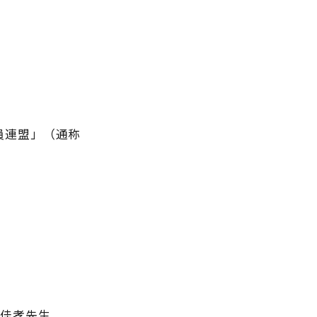
員連盟」（通称
板佳孝先生