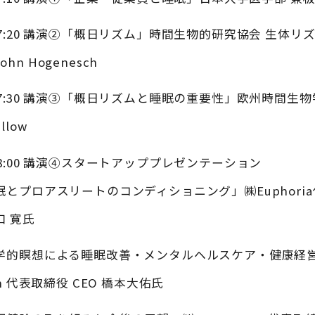
0-17:20 講演②「概日リズム」時間生物的研究協会 生体
ohn Hogenesch
0-17:30 講演③「概日リズムと睡眠の重要性」欧州時間生物
llow
0-18:00 講演④スタートアッププレゼンテーション
眠とプロアスリートのコンディショニング」㈱Euphoria
口 寛氏
学的瞑想による睡眠改善・メンタルヘルスケア・健康経
on 代表取締役 CEO 橋本大佑氏