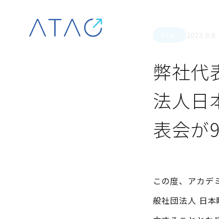
Skip to content
2023.9.8
ATAC
弊社代
法人日
表会が
この度、アカデ
般社団法人 日本