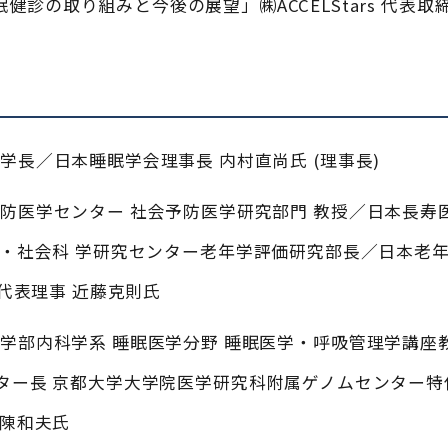
眠健診の取り組みと今後の展望」㈱ACCELStars 代表取
学長／日本睡眠学会理事長 内村直尚氏 (理事長)
防医学センター 社会予防医学研究部門 教授／日本長寿
学・社会科 学研究センター老年学評価研究部長／日本老
）代表理事 近藤克則氏
学部内科学系 睡眠医学分野 睡眠医学・呼吸管理学講座
ター長 京都大学大学院医学研究科附属ゲノムセンター特
 陳和夫氏