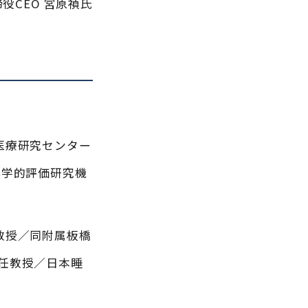
締役CEO 宮原禎氏
医療研究センター
年学的評価研究機
教授／同附属板橋
任教授／日本睡