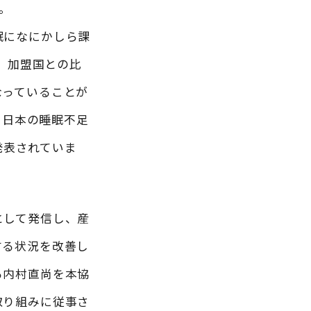
。
眠になにかしら課
も、加盟国との比
なっていることが
、日本の睡眠不足
発表されていま
として発信し、産
する状況を改善し
る内村直尚を本協
取り組みに従事さ