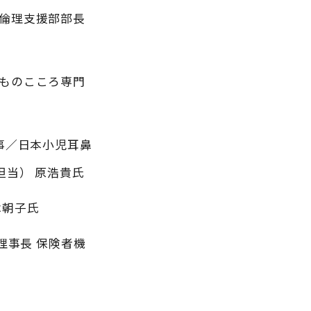
倫理支援部部長
ものこころ専門
事／日本小児耳鼻
当） 原浩貴氏
木朝子氏
理事長 保険者機