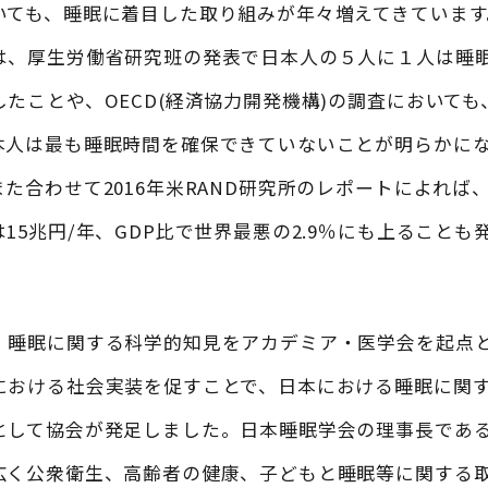
いても、睡眠に着目した取り組みが年々増えてきています
は、厚生労働省研究班の発表で日本人の５人に１人は睡
たことや、OECD(経済協力開発機構)の調査において
本人は最も睡眠時間を確保できていないことが明らかに
た合わせて2016年米RAND研究所のレポートによれば
15兆円/年、GDP比で世界最悪の2.9％にも上ることも
、睡眠に関する科学的知見をアカデミア・医学会を起点
における社会実装を促すことで、日本における睡眠に関
として協会が発足しました。日本睡眠学会の理事長であ
広く公衆衛生、高齢者の健康、子どもと睡眠等に関する