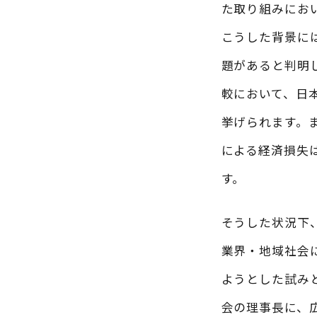
た取り組みにお
こうした背景に
題があると判明し
較において、日
挙げられます。ま
による経済損失は
す。
そうした状況下
業界・地域社会
ようとした試み
会の理事長に、