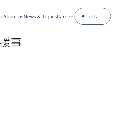
do
About us
News & Topics
Careers
Contact
援事