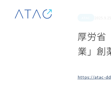
Skip to content
2025.9.2
ATAC
厚労省
業」創
https://atac-d